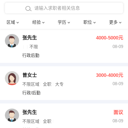
在校学生工作经验
本科
行政后勤
建筑装潢
确定
区域
经验
学历
职位
更多
三年以上工作经验
硕士
销售岗位
教师
张先生
4000-5000元
四年以上工作经验
博士
文员
护士
08-09
不限
五年以上工作经验
财务会计
传单派发
行政后勤
十年以上工作经验
超市零售
促销导购
曾女士
3000-4000元
网络IT
保健按摩
08-09
不限区域
全职
大专
行政/后勤
快递员
前台接待
收银员
技术员/工程师
张先生
面议
08-09
水电/机修
部门经理
不限区域
全职