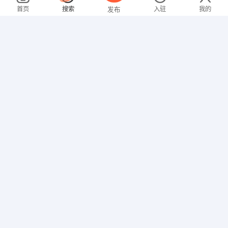
08-05
不限区域
全职
大专
首页
搜索
入驻
我的
发布
网络/IT
赵先生
3000-4000元
08-05
不限区域
全职
招聘信息
求职简历
司机/交通
邓先生
2000-3000元
08-05
不限区域
全职
家政/保安
张女士
3000-4000元
08-05
不限区域
全职
大专
文员