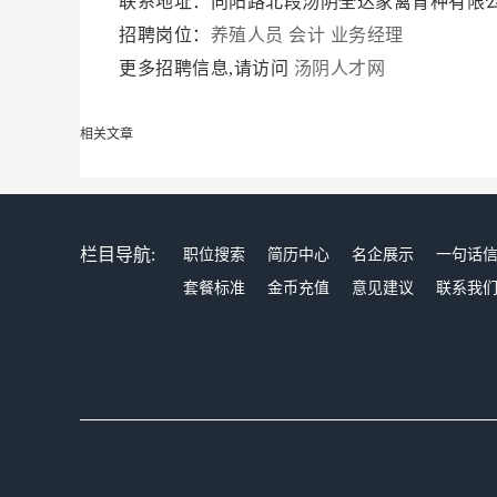
联系地址：向阳路北段汤阴全达家禽育种有限
招聘岗位：
养殖人员
会计
业务经理
更多招聘信息,请访问
汤阴人才网
相关文章
栏目导航:
职位搜索
简历中心
名企展示
一句话
套餐标准
金币充值
意见建议
联系我