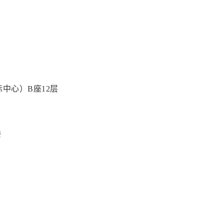
中心）B座12层
楼